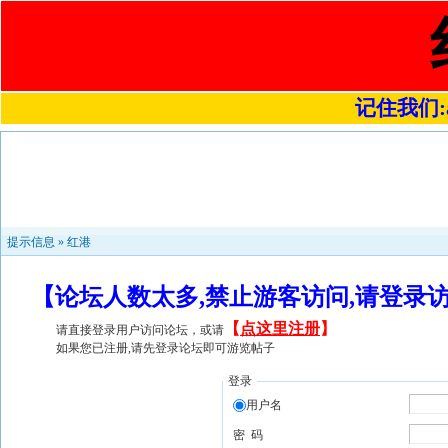
记住我们:a4
提示信息 »
红港
【论坛人数太多,禁止游客访问,请登录
【
点这里注册
】
请直接登录用户访问论坛，或请
如果您已注册,请先登录论坛即可游览帖子
登录
用户名
密 码