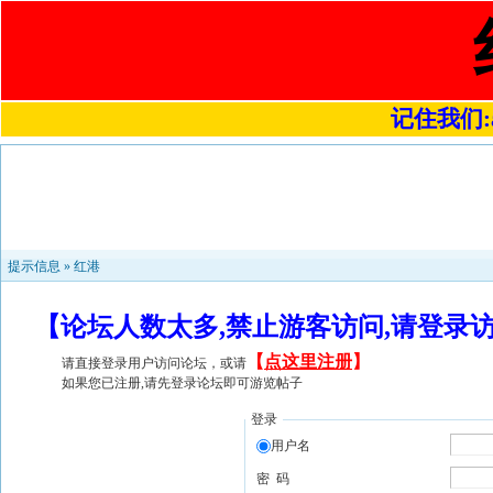
记住我们:a4
提示信息 »
红港
【论坛人数太多,禁止游客访问,请登录
【
点这里注册
】
请直接登录用户访问论坛，或请
如果您已注册,请先登录论坛即可游览帖子
登录
用户名
密 码