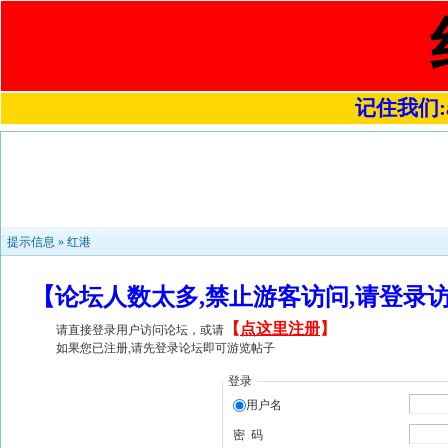
记住我们:a4
提示信息 »
红港
【论坛人数太多,禁止游客访问,请登录
【
点这里注册
】
请直接登录用户访问论坛，或请
如果您已注册,请先登录论坛即可游览帖子
登录
用户名
密 码