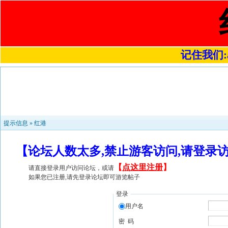
记住我们:a4
提示信息 »
红港
【论坛人数太多,禁止游客访问,请登录
【
点这里注册
】
请直接登录用户访问论坛，或请
如果您已注册,请先登录论坛即可游览帖子
登录
用户名
密 码