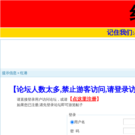
记住我们:a4
提示信息 »
红港
【论坛人数太多,禁止游客访问,请登录
【
点这里注册
】
请直接登录用户访问论坛，或请
如果您已注册,请先登录论坛即可游览帖子
登录
用户名
密 码