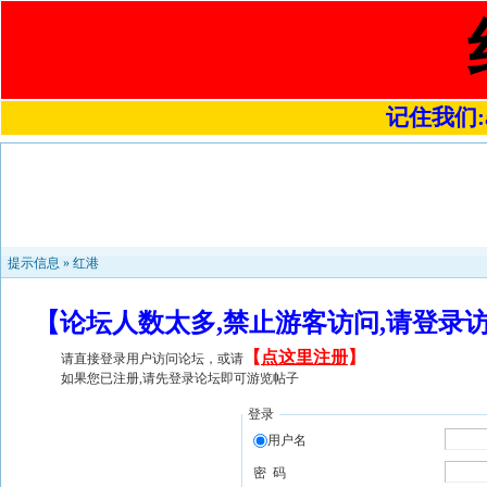
记住我们:a4
提示信息 »
红港
【论坛人数太多,禁止游客访问,请登录
【
点这里注册
】
请直接登录用户访问论坛，或请
如果您已注册,请先登录论坛即可游览帖子
登录
用户名
密 码