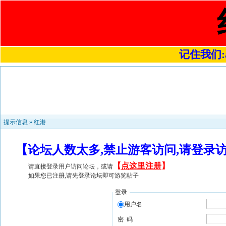
记住我们:a4
提示信息 »
红港
【论坛人数太多,禁止游客访问,请登录
【
点这里注册
】
请直接登录用户访问论坛，或请
如果您已注册,请先登录论坛即可游览帖子
登录
用户名
密 码