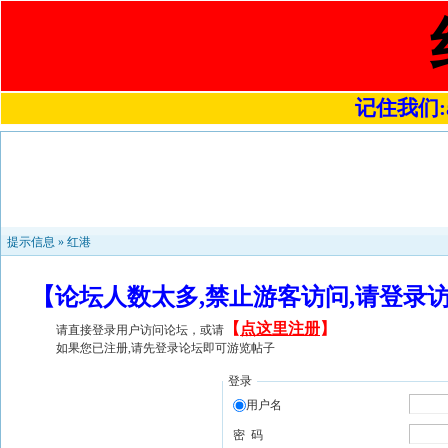
记住我们:a4
提示信息 »
红港
【论坛人数太多,禁止游客访问,请登录
【
点这里注册
】
请直接登录用户访问论坛，或请
如果您已注册,请先登录论坛即可游览帖子
登录
用户名
密 码