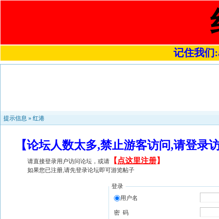
记住我们:a4
提示信息 »
红港
【论坛人数太多,禁止游客访问,请登录
【
点这里注册
】
请直接登录用户访问论坛，或请
如果您已注册,请先登录论坛即可游览帖子
登录
用户名
密 码