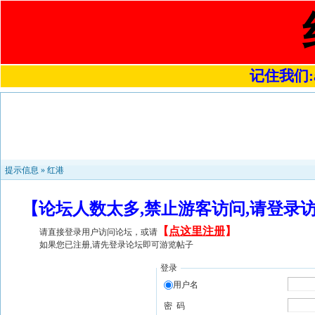
记住我们:a4
提示信息 »
红港
【论坛人数太多,禁止游客访问,请登录
【
点这里注册
】
请直接登录用户访问论坛，或请
如果您已注册,请先登录论坛即可游览帖子
登录
用户名
密 码