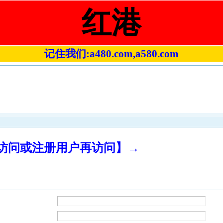
红港
记住我们:a480.com,a580.com
录访问或注册用户再访问】→