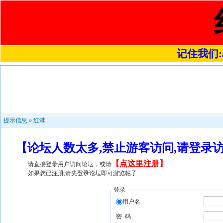
记住我们:a4
提示信息 »
红港
【论坛人数太多,禁止游客访问,请登录
【
点这里注册
】
请直接登录用户访问论坛，或请
如果您已注册,请先登录论坛即可游览帖子
登录
用户名
密 码