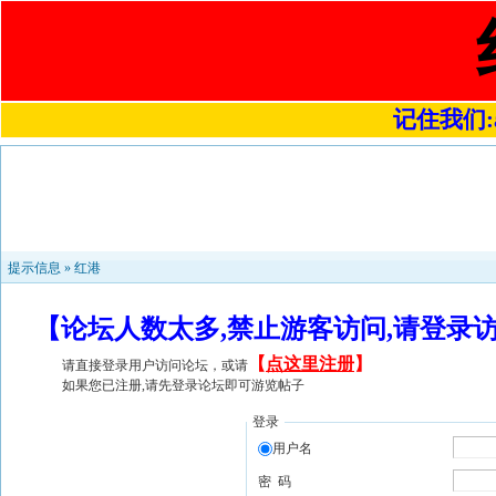
记住我们:a4
提示信息 »
红港
【论坛人数太多,禁止游客访问,请登录
【
点这里注册
】
请直接登录用户访问论坛，或请
如果您已注册,请先登录论坛即可游览帖子
登录
用户名
密 码