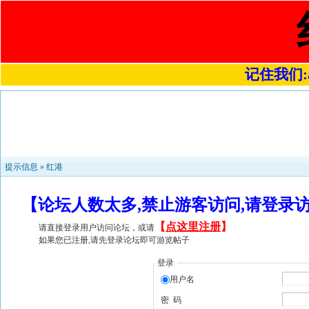
记住我们:a4
提示信息 »
红港
【论坛人数太多,禁止游客访问,请登录
【
点这里注册
】
请直接登录用户访问论坛，或请
如果您已注册,请先登录论坛即可游览帖子
登录
用户名
密 码