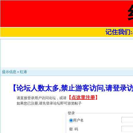
记住我们:a4
提示信息 »
红港
【论坛人数太多,禁止游客访问,请登录
【
点这里注册
】
请直接登录用户访问论坛，或请
如果您已注册,请先登录论坛即可游览帖子
登录
用户名
密 码