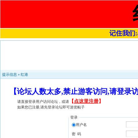
记住我们:a4
提示信息 »
红港
【论坛人数太多,禁止游客访问,请登录
【
点这里注册
】
请直接登录用户访问论坛，或请
如果您已注册,请先登录论坛即可游览帖子
登录
用户名
密 码