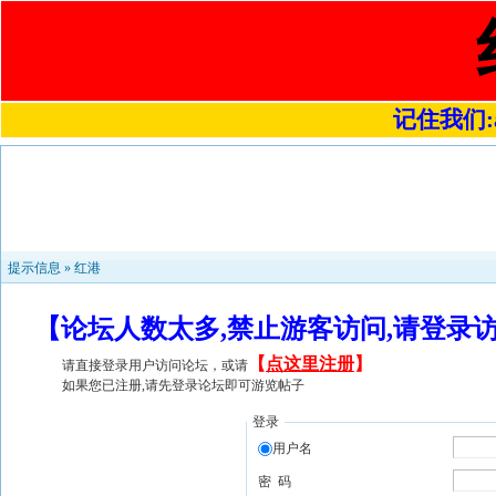
记住我们:a4
提示信息 »
红港
【论坛人数太多,禁止游客访问,请登录
【
点这里注册
】
请直接登录用户访问论坛，或请
如果您已注册,请先登录论坛即可游览帖子
登录
用户名
密 码