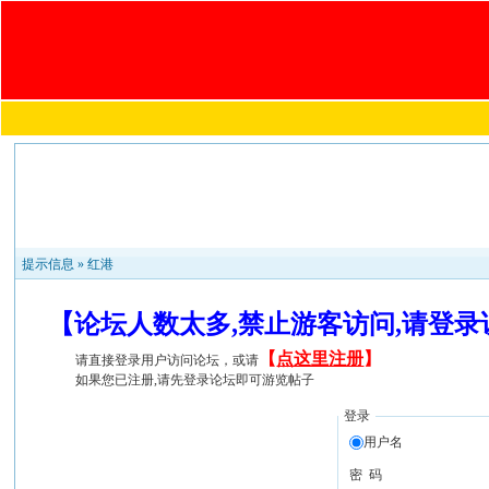
提示信息 »
红港
【论坛人数太多,禁止游客访问,请登
【
点这里注册
】
请直接登录用户访问论坛，或请
如果您已注册,请先登录论坛即可游览帖子
登录
用户名
密 码