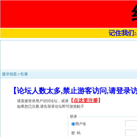
记住我们:a4
提示信息 »
红港
【论坛人数太多,禁止游客访问,请登录
【
点这里注册
】
请直接登录用户访问论坛，或请
如果您已注册,请先登录论坛即可游览帖子
登录
用户名
密 码