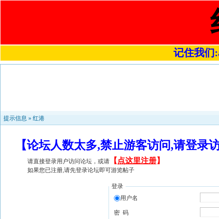
记住我们:a4
提示信息 »
红港
【论坛人数太多,禁止游客访问,请登录
【
点这里注册
】
请直接登录用户访问论坛，或请
如果您已注册,请先登录论坛即可游览帖子
登录
用户名
密 码