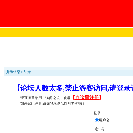
提示信息 »
红港
【论坛人数太多,禁止游客访问,请登
【
点这里注册
】
请直接登录用户访问论坛，或请
如果您已注册,请先登录论坛即可游览帖子
登录
用户名
密 码