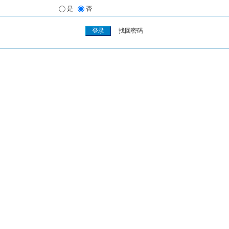
是
否
找回密码