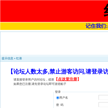
记住我们:a4
提示信息 »
红港
【论坛人数太多,禁止游客访问,请登录
【
点这里注册
】
请直接登录用户访问论坛，或请
如果您已注册,请先登录论坛即可游览帖子
登录
用户名
密 码