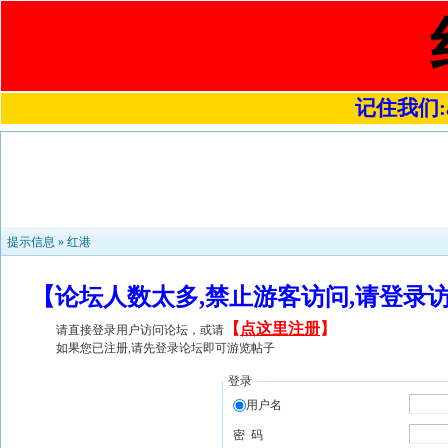
记住我们:a4
提示信息 »
红港
【论坛人数太多,禁止游客访问,请登录
【
点这里注册
】
请直接登录用户访问论坛，或请
如果您已注册,请先登录论坛即可游览帖子
登录
用户名
密 码