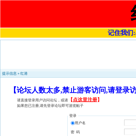
记住我们:a4
提示信息 »
红港
【论坛人数太多,禁止游客访问,请登录
【
点这里注册
】
请直接登录用户访问论坛，或请
如果您已注册,请先登录论坛即可游览帖子
登录
用户名
密 码