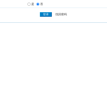
是
否
找回密码