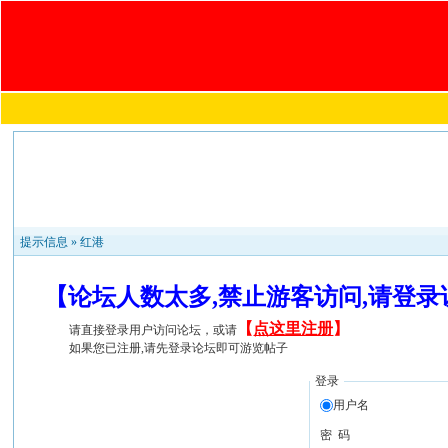
提示信息 »
红港
【论坛人数太多,禁止游客访问,请登
【
点这里注册
】
请直接登录用户访问论坛，或请
如果您已注册,请先登录论坛即可游览帖子
登录
用户名
密 码