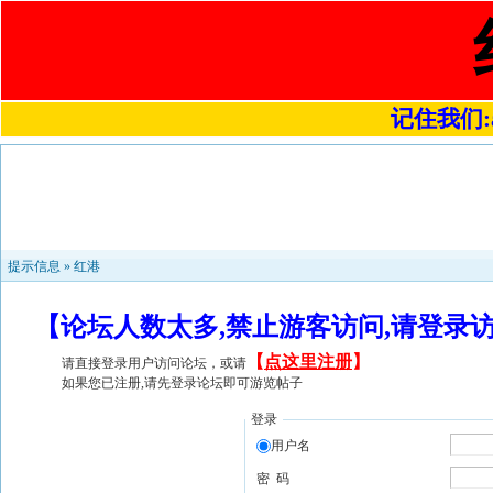
记住我们:a4
提示信息 »
红港
【论坛人数太多,禁止游客访问,请登录
【
点这里注册
】
请直接登录用户访问论坛，或请
如果您已注册,请先登录论坛即可游览帖子
登录
用户名
密 码