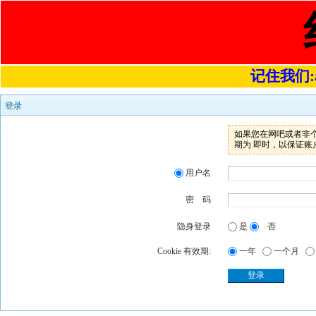
记住我们:a4
登录
如果您在网吧或者非个人
期为 即时，以保证账
用户名
密 码
隐身登录
是
否
Cookie 有效期:
一年
一个月